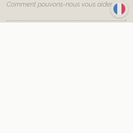
Êtes-vous curieux de connaître les
hébergements qui attendent votre
groupe ou votre entreprise à
Matelote ? Découvrez les détails de